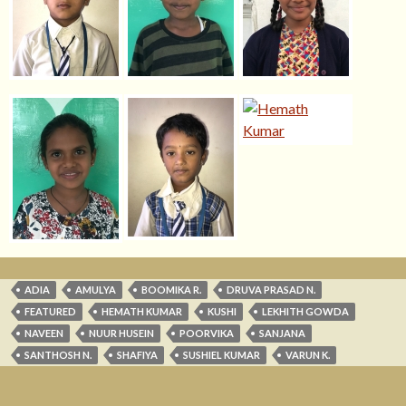
ADIA
AMULYA
BOOMIKA R.
DRUVA PRASAD N.
FEATURED
HEMATH KUMAR
KUSHI
LEKHITH GOWDA
NAVEEN
NUUR HUSEIN
POORVIKA
SANJANA
SANTHOSH N.
SHAFIYA
SUSHIEL KUMAR
VARUN K.