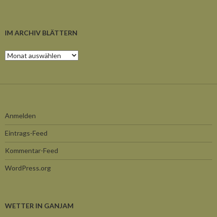
IM ARCHIV BLÄTTERN
Im
Archiv
blättern
Anmelden
Eintrags-Feed
Kommentar-Feed
WordPress.org
WETTER IN GANJAM