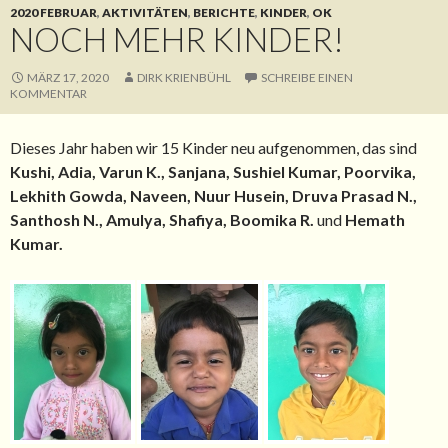
2020 FEBRUAR
,
AKTIVITÄTEN
,
BERICHTE
,
KINDER
,
OK
NOCH MEHR KINDER!
MÄRZ 17, 2020
DIRK KRIENBÜHL
SCHREIBE EINEN
KOMMENTAR
Dieses Jahr haben wir 15 Kinder neu aufgenommen, das sind
Kushi, Adia, Varun K., Sanjana, Sushiel Kumar, Poorvika,
Lekhith Gowda, Naveen, Nuur Husein, Druva Prasad N.,
Santhosh N., Amulya, Shafiya, Boomika R.
und
Hemath
Kumar.