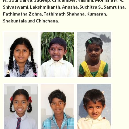
Shivaswami
,
Lakshmikanth
,
Anusha
,
Suchitra S.
,
Samrutha
,
Fathimatha Zohra
,
Fathimath Shahana
,
Kumaran
,
Shakuntala
und
Chinchana
.