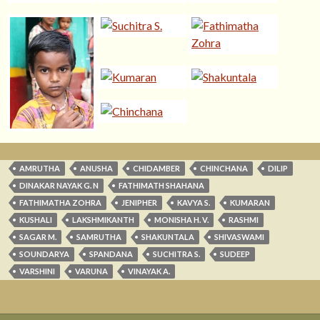
AMRUTHA
ANUSHA
CHIDAMBER
CHINCHANA
DILIP
DINAKAR NAYAK G. N
FATHIMATH SHAHANA
FATHIMATHA ZOHRA
JENIPHER
KAVYA S.
KUMARAN
KUSHALI
LAKSHMIKANTH
MONISHA H. V.
RASHMI
SAGAR M.
SAMRUTHA
SHAKUNTALA
SHIVASWAMI
SOUNDARYA
SPANDANA
SUCHITRA S.
SUDEEP
VARSHINI
VARUNA
VINAYAK A.