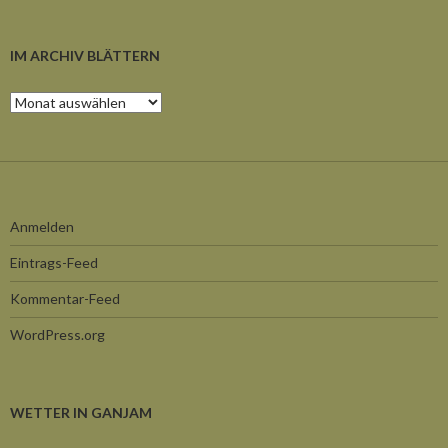
IM ARCHIV BLÄTTERN
Im
Archiv
blättern
Anmelden
Eintrags-Feed
Kommentar-Feed
WordPress.org
WETTER IN GANJAM