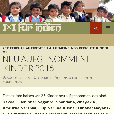
Suchen
1×1 für Indien
ZUM
PRIMÄR
INHALT
MENÜ
SPRINGEN
2015 FEBRUAR
,
AKTIVITÄTEN
,
ALLGEMEINE INFO
,
BERICHTE
,
KINDER
,
OK
NEU AUFGENOMMENE
KINDER 2015
AUGUST 7, 2015
DIRK KRIENBÜHL
SCHREIBE EINEN
KOMMENTAR
Dieses Jahr haben wir 25 Kinder neu aufgenommen, das sind
Kavya S.
,
Jenipher
,
Sagar M.
,
Spandana
,
Vinayak A.
,
Amrutha
,
Varshini
,
Dilip
,
Varuna
,
Kushali
,
Dinakar Nayak G.
N
.,
Soundarya
,
Sudeep
,
Chidamber
,
Rashmi
,
Monisha H. V.
,