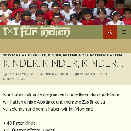
Suchen
1×1 für Indien
ZUM
PRIMÄR
INHALT
MENÜ
SPRINGEN
2012 JANUAR
,
BERICHTE
,
KINDER
,
PATENKINDER
,
PATENSCHAFTEN
KINDER, KINDER, KINDER…
JANUAR 20, 2012
DIRK KRIENBÜHL
SCHREIBE EINEN
KOMMENTAR
Nun haben wir auch die ganzen Kinderlisten durchgekämmt,
wir hatten einige Abgänge und mehrere Zugänge zu
verzeichnen und somit haben wir im Moment:
• 40 Patenkinder
• 110 unterstützte Kinder