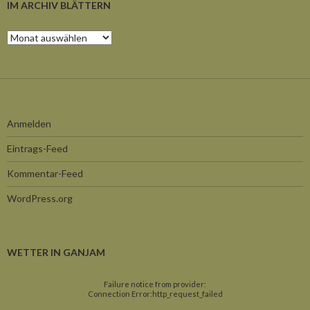
IM ARCHIV BLÄTTERN
Im
Archiv
blättern
Anmelden
Eintrags-Feed
Kommentar-Feed
WordPress.org
WETTER IN GANJAM
Failure notice from provider:
Connection Error:http_request_failed