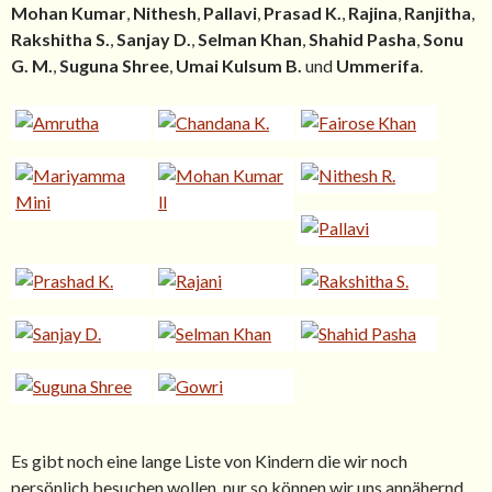
Mohan Kumar
,
Nithesh
,
Pallavi
,
Prasad K.
,
Rajina
,
Ranjitha
,
Rakshitha S.
,
Sanjay D.
,
Selman Khan
,
Shahid Pasha
,
Sonu
G. M.
,
Suguna Shree
,
Umai Kulsum B.
und
Ummerifa
.
Es gibt noch eine lange Liste von Kindern die wir noch
persönlich besuchen wollen, nur so können wir uns annähernd