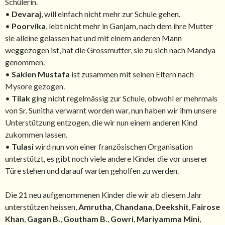
Schülerin.
•
Devaraj
, will einfach nicht mehr zur Schule gehen.
•
Poorvika
, lebt nicht mehr in Ganjam, nach dem ihre Mutter
sie alleine gelassen hat und mit einem anderen Mann
weggezogen ist, hat die Grossmutter, sie zu sich nach Mandya
genommen.
•
Saklen Mustafa
ist zusammen mit seinen Eltern nach
Mysore gezogen.
•
Tilak
ging nicht regelmässig zur Schule, obwohl er mehrmals
von Sr. Sunitha verwarnt worden war, nun haben wir ihm unsere
Unterstützung entzogen, die wir nun einem anderen Kind
zukommen lassen.
•
Tulasi
wird nun von einer französischen Organisation
unterstützt, es gibt noch viele andere Kinder die vor unserer
Türe stehen und darauf warten geholfen zu werden.
Die 21 neu aufgenommenen Kinder die wir ab diesem Jahr
unterstützen heissen,
Amrutha
,
Chandana
,
Deekshit
,
Fairose
Khan
,
Gagan B.
,
Goutham B.
,
Gowri
,
Mariyamma Mini
,