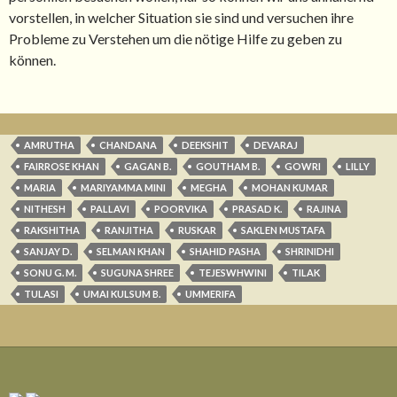
vorstellen, in welcher Situation sie sind und versuchen ihre
Probleme zu Verstehen um die nötige Hilfe zu geben zu
können.
AMRUTHA
CHANDANA
DEEKSHIT
DEVARAJ
FAIRROSE KHAN
GAGAN B.
GOUTHAM B.
GOWRI
LILLY
MARIA
MARIYAMMA MINI
MEGHA
MOHAN KUMAR
NITHESH
PALLAVI
POORVIKA
PRASAD K.
RAJINA
RAKSHITHA
RANJITHA
RUSKAR
SAKLEN MUSTAFA
SANJAY D.
SELMAN KHAN
SHAHID PASHA
SHRINIDHI
SONU G. M.
SUGUNA SHREE
TEJESWHWINI
TILAK
TULASI
UMAI KULSUM B.
UMMERIFA