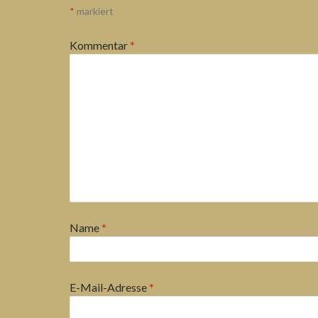
*
markiert
Kommentar
*
Name
*
E-Mail-Adresse
*