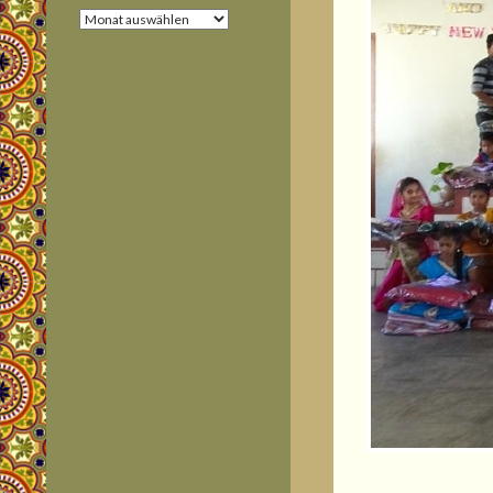
Im
Archiv
blättern