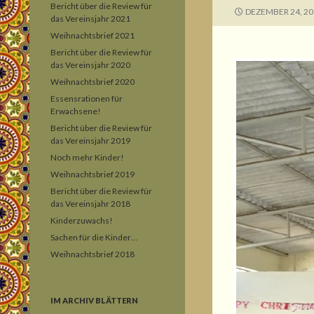
Bericht über die Review für
DEZEMBER 24, 20
das Vereinsjahr 2021
Weihnachtsbrief 2021
Bericht über die Review für
das Vereinsjahr 2020
Weihnachtsbrief 2020
Essensrationen für
Erwachsene!
Bericht über die Review für
das Vereinsjahr 2019
Noch mehr Kinder!
Weihnachtsbrief 2019
Bericht über die Review für
das Vereinsjahr 2018
Kinderzuwachs!
Sachen für die Kinder…
Weihnachtsbrief 2018
IM ARCHIV BLÄTTERN