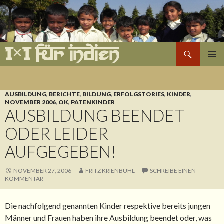
Suchen
1×1 für Indien
ZUM
PRIMÄR
INHALT
MENÜ
SPRINGEN
AUSBILDUNG
,
BERICHTE
,
BILDUNG
,
ERFOLGSTORIES
,
KINDER
,
NOVEMBER 2006
,
OK
,
PATENKINDER
AUSBILDUNG BEENDET
ODER LEIDER
AUFGEGEBEN!
NOVEMBER 27, 2006
FRITZ KRIENBÜHL
SCHREIBE EINEN
KOMMENTAR
Die nachfolgend genannten Kinder respektive bereits jungen
Männer und Frauen haben ihre Ausbildung beendet oder, was