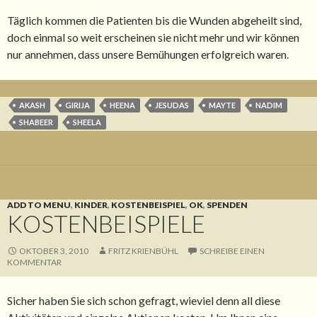
Täglich kommen die Patienten bis die Wunden abgeheilt sind,
doch einmal so weit erscheinen sie nicht mehr und wir können
nur annehmen, dass unsere Bemühungen erfolgreich waren.
AKASH
GIRIJA
HEENA
JESUDAS
MAYTE
NADIM
SHABEER
SHEELA
ADD TO MENU
,
KINDER
,
KOSTENBEISPIEL
,
OK
,
SPENDEN
KOSTENBEISPIELE
OKTOBER 3, 2010
FRITZ KRIENBÜHL
SCHREIBE EINEN
KOMMENTAR
Sicher haben Sie sich schon gefragt, wieviel denn all diese